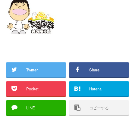
Twitter
Share
Pocket
Hatena
LINE
コピーする