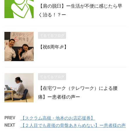
【肩の脱臼】ー生活が不便に感じたら早
く治る！？ー
てるてるブログ
【祝6周年🎉】
てるてるブログ
【在宅ワーク（テレワーク）による腰
痛】ー患者様の声ー
PREV
【スクラム高槻・地本のお店応援券】
NEXT
【２人目でも産後の骨盤あきらめない】ー患者様の声