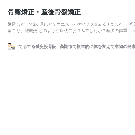
骨盤矯正・産後骨盤矯正
通院しだして2ヶ月ほどでウエストがマイナス6㎝減りました 。 福
肩こり、腱鞘炎 どのような症状でお悩みでしたか？産後の体重 …
てるてる鍼灸接骨院 | 高槻市で根本的に体を変えて本物の健